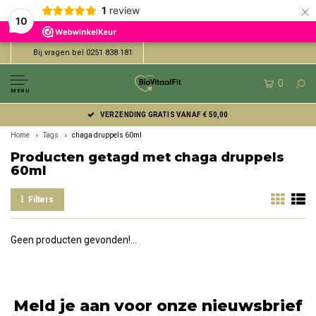
×
1
review
10
Bij vragen bel 0251 838 181
0
MENU
VERZENDING GRATIS VANAF € 50,00
Home
Tags
chaga druppels 60ml
Producten getagd met chaga druppels
60ml
Filters
Geen producten gevonden!...
Meld je aan voor onze nieuwsbrief