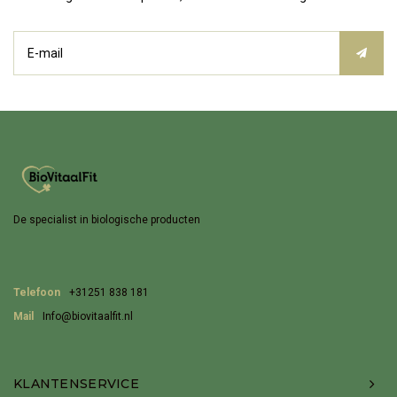
De specialist in biologische producten
Telefoon
+31251 838 181
Mail
Info@biovitaalfit.nl
KLANTENSERVICE