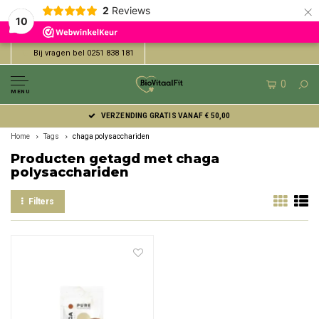
×
2
Reviews
10
Bij vragen bel 0251 838 181
0
MENU
VERZENDING GRATIS VANAF € 50,00
Home
Tags
chaga polysacchariden
Producten getagd met chaga
polysacchariden
Filters