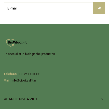
De specialist in biologische producten
Telefoon
+31251 838 181
Mail
Info@biovitaalfit.nl
KLANTENSERVICE