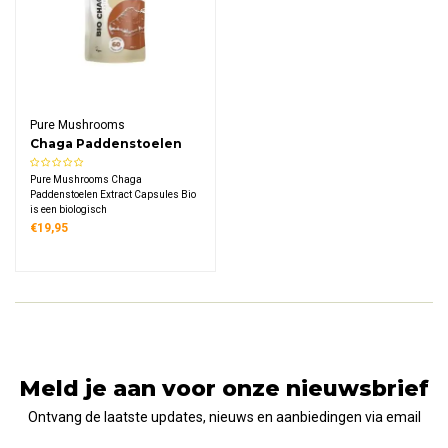
Pure Mushrooms
Chaga Paddenstoelen
Extract Capsules Bio
Pure Mushrooms Chaga
Paddenstoelen Extract Capsules Bio
is een biologisch
voedingssupplement met 320 mg
€19,95
geconcentreerd extract per capsule,
vervaardigd uit vruchtlichamen
geoogst van duurzaam geteelde
berkenbomen.
Meld je aan voor onze nieuwsbrief
Ontvang de laatste updates, nieuws en aanbiedingen via email