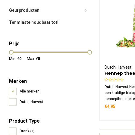
Geurproducten
Tenminste houdbaar tot!
Prijs
Min: €
0
Max: €
5
Dutch Harvest
Hennep thee
Bio
Merken
Dutch Harvest Hem
Alle merken
een kruidige biol
hennepthee met e
Dutch Harvest
hennepblad en -bl
€4,95
authentieke chai 
kaneel, kardemom
Product Type
cafeïnevrij en va
oorsprong.
Drank
(1)