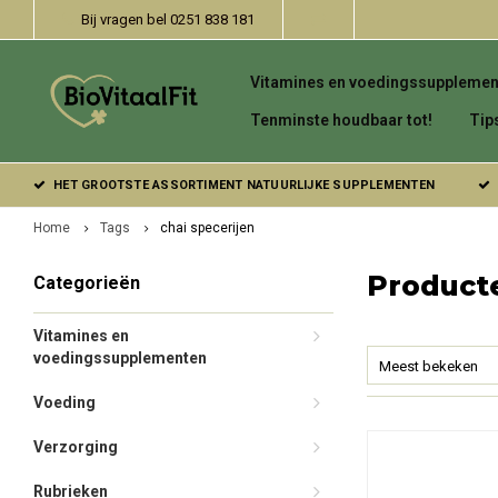
Bij vragen bel 0251 838 181
Vitamines en voedingssupplemen
Tenminste houdbaar tot!
Tip
HET GROOTSTE ASSORTIMENT NATUURLIJKE SUPPLEMENTEN
Home
Tags
chai specerijen
Producte
Categorieën
Vitamines en
voedingssupplementen
Meest bekeken
Voeding
Verzorging
Rubrieken