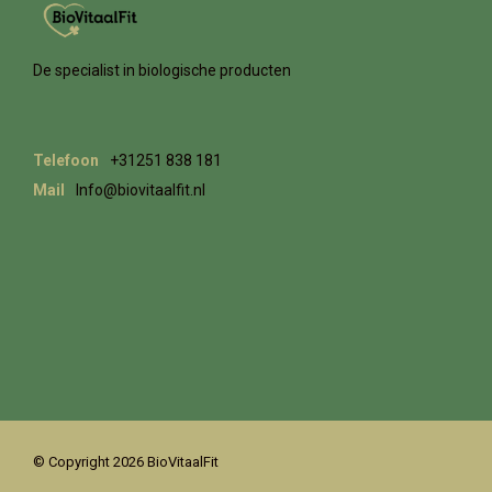
De specialist in biologische producten
Telefoon
+31251 838 181
Mail
Info@biovitaalfit.nl
© Copyright 2026 BioVitaalFit