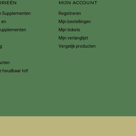
ORIEËN
MIJN ACCOUNT
ke Supplementen
Registreren
 en
Mijn bestellingen
supplementen
Mijn tickets
Mijn verlanglijst
g
Vergelijk producten
n
ucten
 houdbaar tot!