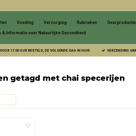
ten
Voeding
Verzorging
Rubrieken
Geurproducte
s & Informatie over Natuurlijke Gezondheid
VOOR 17.00 UUR BESTELD, DE VOLGENDE DAG IN HUIS
VERZENDING GRAT
n getagd met chai specerijen