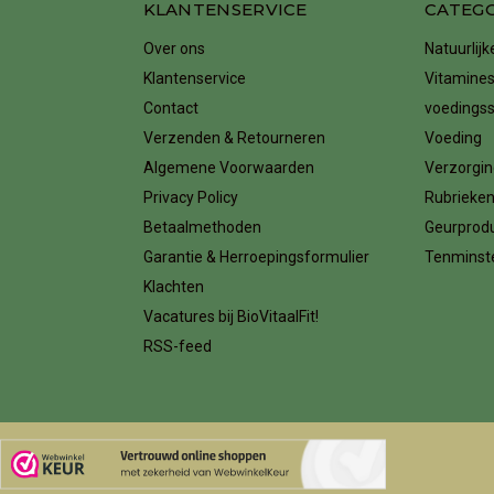
KLANTENSERVICE
CATEG
Over ons
Natuurlij
Klantenservice
Vitamines
Contact
voedings
Verzenden & Retourneren
Voeding
Algemene Voorwaarden
Verzorgin
Privacy Policy
Rubrieke
Betaalmethoden
Geurprod
Garantie & Herroepingsformulier
Tenminste
Klachten
Vacatures bij BioVitaalFit!
RSS-feed