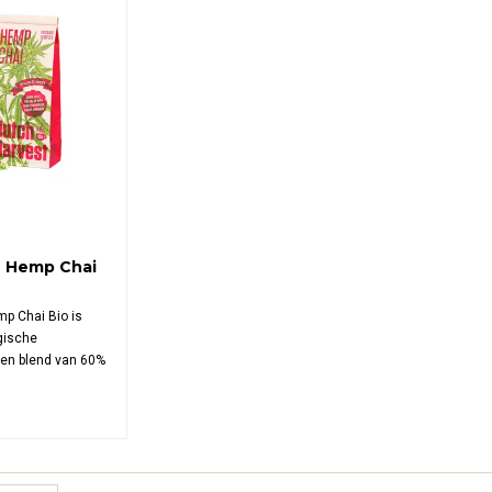
 Hemp Chai
p Chai Bio is
ogische
en blend van 60%
oem verrijkt met
specerijen zoals
 en gember,
n Nederlandse