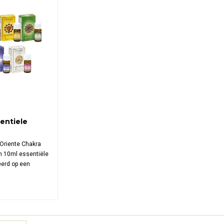
sentiele
'Oriente Chakra
n 10ml essentiële
reerd op een
oor een ritueel
che balans,
fde, spirituele
g met jezelf.