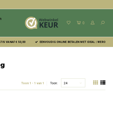
n
0
IS VANAF € 50,00
EENVOUDIG ONLINE BETALEN MET IDEAL | WERO
ng
24
Toon 1 - 1 van 1
Toon: