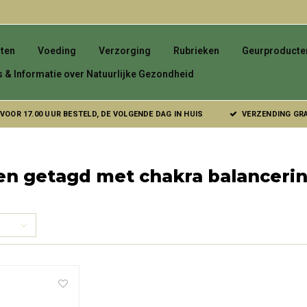
ten
Voeding
Verzorging
Rubrieken
Geurproducte
s & Informatie over Natuurlijke Gezondheid
VOOR 17.00 UUR BESTELD, DE VOLGENDE DAG IN HUIS
VERZENDING GRAT
en getagd met chakra balanceri