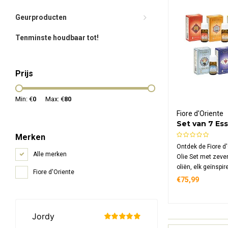
Geurproducten
Tenminste houdbaar tot!
Prijs
Min: €
0
Max: €
80
Fiore d'Oriente
Set van 7 Es
Chakra Oliën
Merken
Ontdek de Fiore d
Alle merken
Olie Set met zeve
oliën, elk geïnspi
Fiore d'Oriente
specifiek chakra v
€75,99
rondom energetis
innerlijke rust, lie
groei en verbindin