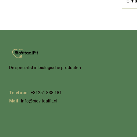
De specialist in biologische producten
Telefoon
+31251 838 181
Mail
Info@biovitaalfit.nl