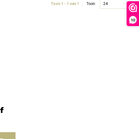
24
Toon 1 - 1 van 1
Toon:
10
f