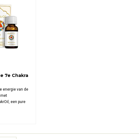
ie 7e Chakra
de energie van de
 met
akrOil, een pure
e oliën en
a‑olie die je
ert, spirituele
t en innerlijke