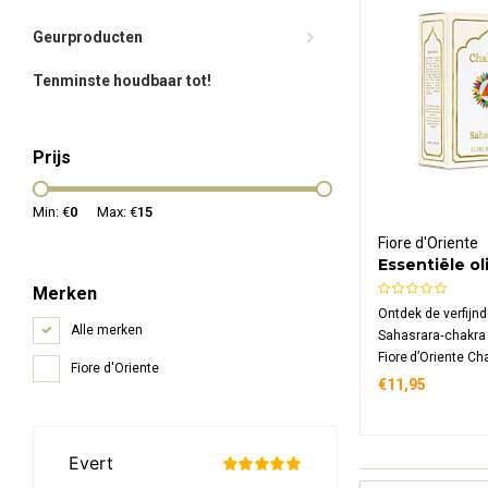
Geurproducten
Tenminste houdbaar tot!
Prijs
Min: €
0
Max: €
15
Fiore d'Oriente
Essentiële ol
Sahasrara
Merken
Ontdek de verfijn
Alle merken
Sahasrara‑chakra
Fiore d’Oriente Ch
Fiore d'Oriente
mix van etherisch
€11,95
koudgeperste jojob
kroonchakra active
verbinding versterk
rust bevordert.