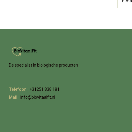
De specialist in biologische producten
Telefoon
+31251 838 181
Mail
Info@biovitaalfit.nl