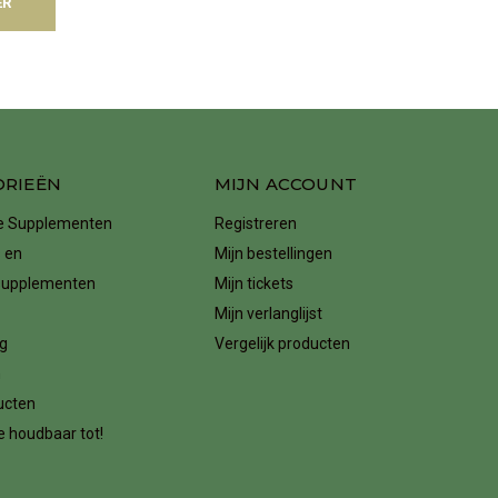
ER
ORIEËN
MIJN ACCOUNT
ke Supplementen
Registreren
 en
Mijn bestellingen
supplementen
Mijn tickets
Mijn verlanglijst
g
Vergelijk producten
n
ucten
 houdbaar tot!