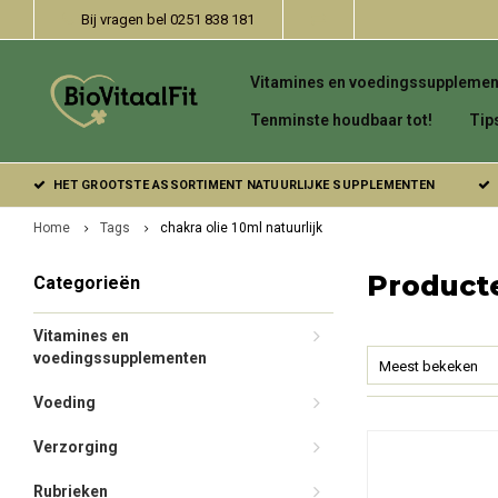
Bij vragen bel 0251 838 181
Vitamines en voedingssupplemen
Tenminste houdbaar tot!
Tip
HET GROOTSTE ASSORTIMENT NATUURLIJKE SUPPLEMENTEN
Home
Tags
chakra olie 10ml natuurlijk
Producte
Categorieën
Vitamines en
voedingssupplementen
Meest bekeken
Voeding
Verzorging
Rubrieken