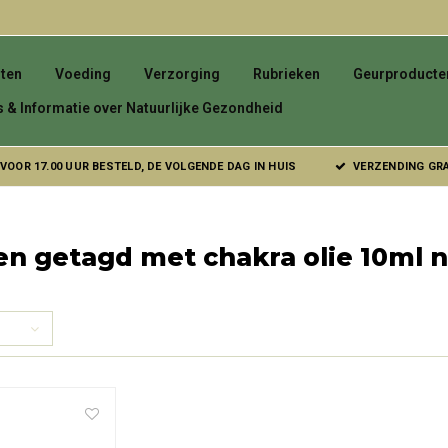
ten
Voeding
Verzorging
Rubrieken
Geurproducte
s & Informatie over Natuurlijke Gezondheid
VOOR 17.00 UUR BESTELD, DE VOLGENDE DAG IN HUIS
VERZENDING GRAT
n getagd met chakra olie 10ml n