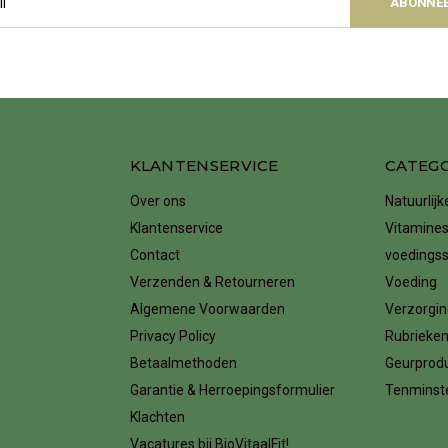
ABONNE
KLANTENSERVICE
CATEG
Over ons
Natuurlij
Klantenservice
Vitamines
Contact
voedings
Verzenden & Retourneren
Voeding
Algemene Voorwaarden
Verzorgin
Privacy Policy
Rubrieke
Betaalmethoden
Geurprod
Garantie & Herroepingsformulier
Tenminste
Klachten
Vacatures bij BioVitaalFit!