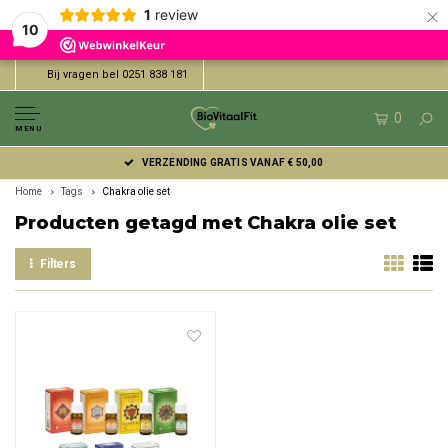
×
1
review
10
Bij vragen bel 0251 838 181
0
MENU
VERZENDING GRATIS VANAF € 50,00
Home
Tags
Chakra olie set
Producten getagd met Chakra olie set
Filters