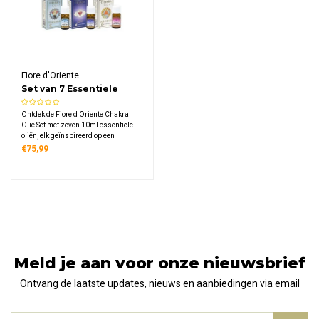
Fiore d'Oriente
Set van 7 Essentiele
Chakra Oliën
Ontdek de Fiore d'Oriente Chakra
Olie Set met zeven 10ml essentiële
oliën, elk geïnspireerd op een
specifiek chakra voor een ritueel
€75,99
rondom energetische balans,
innerlijke rust, liefde, spirituele groei
en verbinding met jezelf.
Meld je aan voor onze nieuwsbrief
Ontvang de laatste updates, nieuws en aanbiedingen via email