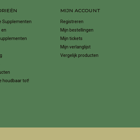
ORIEËN
MIJN ACCOUNT
ke Supplementen
Registreren
 en
Mijn bestellingen
supplementen
Mijn tickets
Mijn verlanglijst
g
Vergelijk producten
n
ucten
 houdbaar tot!