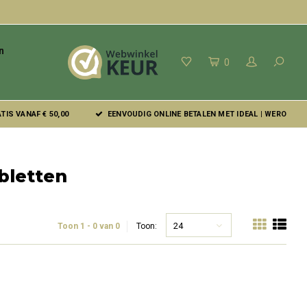
n
0
IS VANAF € 50,00
EENVOUDIG ONLINE BETALEN MET IDEAL | WERO
bletten
24
Toon 1 - 0 van 0
Toon: