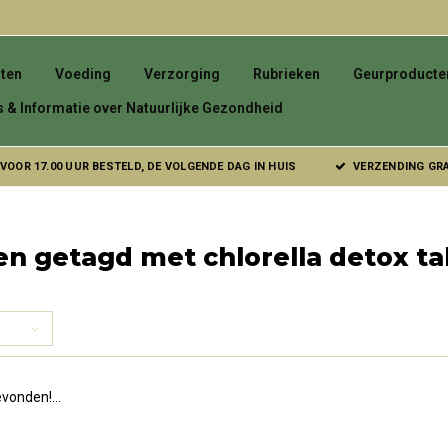
ten
Voeding
Verzorging
Rubrieken
Geurproducte
s & Informatie over Natuurlijke Gezondheid
VOOR 17.00 UUR BESTELD, DE VOLGENDE DAG IN HUIS
VERZENDING GRAT
n getagd met chlorella detox ta
vonden!...