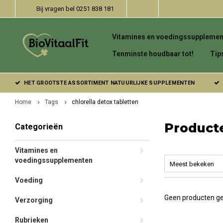
Bij vragen bel 0251 838 181
Vitamines en voedingssupplemen
Tenminste houdbaar tot!
Tip
HET GROOTSTE ASSORTIMENT NATUURLIJKE SUPPLEMENTEN
Home
Tags
chlorella detox tabletten
Producte
Categorieën
Vitamines en
voedingssupplementen
Meest bekeken
Voeding
Geen producten ge
Verzorging
Rubrieken