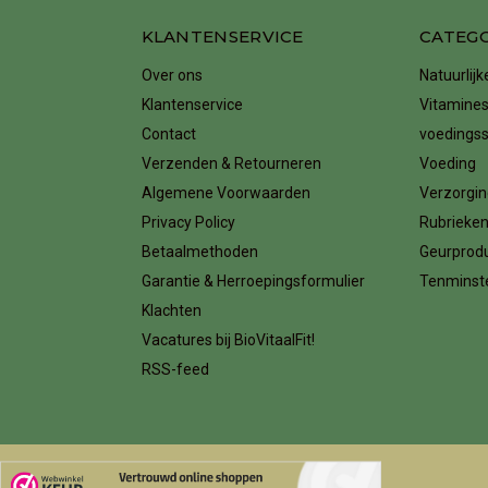
KLANTENSERVICE
CATEG
Over ons
Natuurlij
Klantenservice
Vitamines
Contact
voedings
Verzenden & Retourneren
Voeding
Algemene Voorwaarden
Verzorgin
Privacy Policy
Rubrieke
Betaalmethoden
Geurprod
Garantie & Herroepingsformulier
Tenminste
Klachten
Vacatures bij BioVitaalFit!
RSS-feed