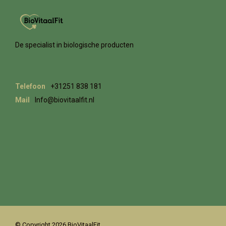
De specialist in biologische producten
Telefoon
+31251 838 181
Mail
Info@biovitaalfit.nl
© Copyright 2026 BioVitaalFit