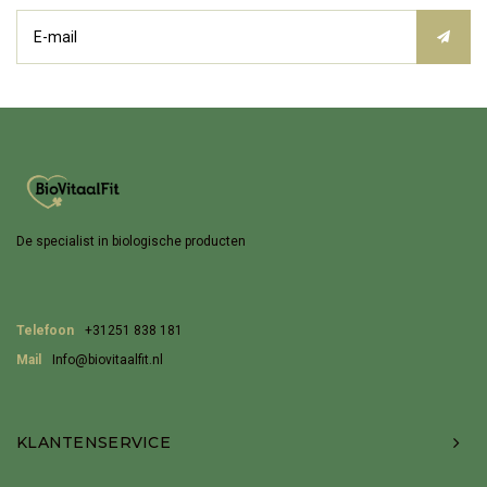
De specialist in biologische producten
Telefoon
+31251 838 181
Mail
Info@biovitaalfit.nl
KLANTENSERVICE