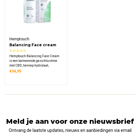
Hemptouch
Balancing Face cream
Hemptouch Balancing Face Cream
is een kalmerende gezichtscrème
met CBD, hennep hydrolaat,
oranjebloesem en chlorella. De lichte
€34,95
formule balanceert de vette en
gecombineerde huid, minimaliseert
onzuiverheden en verstopt poriën
niet.
Meld je aan voor onze nieuwsbrief
Ontvang de laatste updates, nieuws en aanbiedingen via email