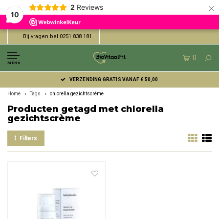
×
2
Reviews
10
Bij vragen bel 0251 838 181
0
MENU
VERZENDING GRATIS VANAF € 50,00
Home
Tags
chlorella gezichtscrème
Producten getagd met chlorella
gezichtscrème
Filters