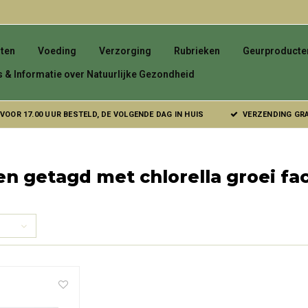
ten
Voeding
Verzorging
Rubrieken
Geurproducte
s & Informatie over Natuurlijke Gezondheid
VOOR 17.00 UUR BESTELD, DE VOLGENDE DAG IN HUIS
VERZENDING GRAT
n getagd met chlorella groei fa