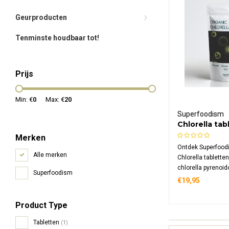
Geurproducten
Tenminste houdbaar tot!
Prijs
Min: €
0
Max: €
20
Superfoodism
Chlorella tab
500mg Bio
Merken
Ontdek Superfood
Alle merken
Chlorella tablett
chlorella pyrenoid
Superfoodism
Deze 100% biolog
€19,95
bevat de Chlorella
(CGF), natuurlijke 
Product Type
en voedingsstoffe
veganisten.
Tabletten
(1)