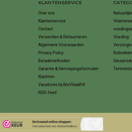
KLANTENSERVICE
CATEG
Over ons
Natuurlij
Klantenservice
Vitamines
Contact
voedings
Verzenden & Retourneren
Voeding
Algemene Voorwaarden
Verzorgin
Privacy Policy
Rubrieke
Betaalmethoden
Geurprod
Garantie & Herroepingsformulier
Tenminste
Klachten
Vacatures bij BioVitaalFit!
RSS-feed