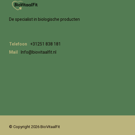
De specialist in biologische producten
Telefoon
+31251 838 181
Mail
Info@biovitaalfit.nl
© Copyright 2026 BioVitaalFit