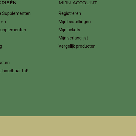
ORIEËN
MIJN ACCOUNT
ke Supplementen
Registreren
 en
Mijn bestellingen
supplementen
Mijn tickets
Mijn verlanglijst
g
Vergelijk producten
n
ucten
 houdbaar tot!