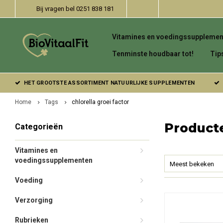
Bij vragen bel 0251 838 181
Vitamines en voedingssupplemen
Tenminste houdbaar tot!
Tip
HET GROOTSTE ASSORTIMENT NATUURLIJKE SUPPLEMENTEN
Home
Tags
chlorella groei factor
Producte
Categorieën
Vitamines en
voedingssupplementen
Meest bekeken
Voeding
Verzorging
Rubrieken