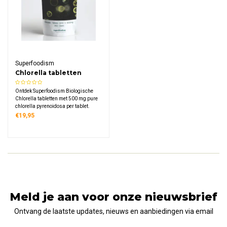
Superfoodism
Chlorella tabletten
500mg Bio
Ontdek Superfoodism Biologische
Chlorella tabletten met 500 mg pure
chlorella pyrenoidosa per tablet.
Deze 100% biologische microalg
€19,95
bevat de Chlorella Groei Factor
(CGF), natuurlijke eiwitten, chlorofyl
en voedingsstoffen, geschikt voor
veganisten.
Meld je aan voor onze nieuwsbrief
Ontvang de laatste updates, nieuws en aanbiedingen via email