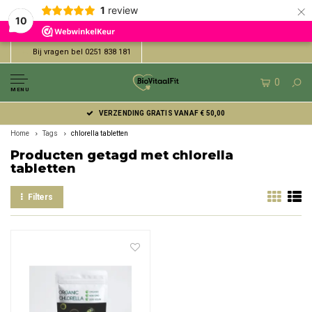
×
1
review
10
Bij vragen bel 0251 838 181
0
MENU
VERZENDING GRATIS VANAF € 50,00
Home
Tags
chlorella tabletten
Producten getagd met chlorella
tabletten
Filters