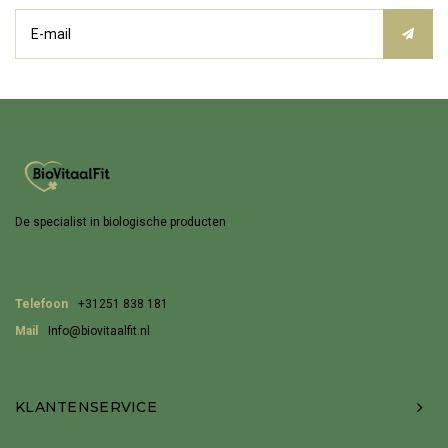
De specialist in biologische producten
Telefoon
+31251 838 181
Mail
Info@biovitaalfit.nl
KLANTENSERVICE