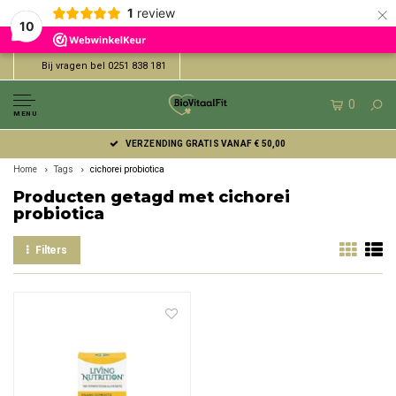
×
1
review
10
Bij vragen bel 0251 838 181
0
MENU
VERZENDING GRATIS VANAF € 50,00
Home
Tags
cichorei probiotica
Producten getagd met cichorei
probiotica
Filters