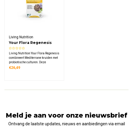
Living Nutrition
Your Flora Regenesis
Gefermenteerde
Living Nutrition Your Flora Regenesis
Artisjok Cichorei Bio
combineert Mediterrane kruiden met
probiotische culturen. Deze
biologische formule bevat
€26,49
artisjokblad en cichorei wortel,
aangevuld met meer dan 100
microbenstammen uit Kefi-soya™
gefermenteerde gekiemde sojabonen.
Meld je aan voor onze nieuwsbrief
Ontvang de laatste updates, nieuws en aanbiedingen via email