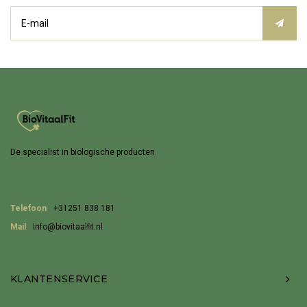
De specialist in biologische producten
Telefoon
+31251 838 181
Mail
Info@biovitaalfit.nl
KLANTENSERVICE