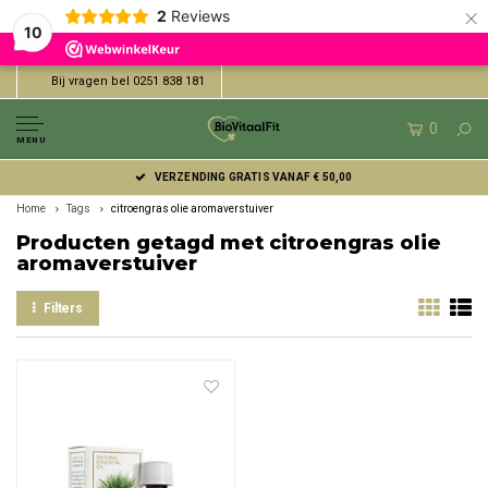
×
2
Reviews
10
Bij vragen bel 0251 838 181
0
MENU
VERZENDING GRATIS VANAF € 50,00
Home
Tags
citroengras olie aromaverstuiver
Producten getagd met citroengras olie
aromaverstuiver
Filters