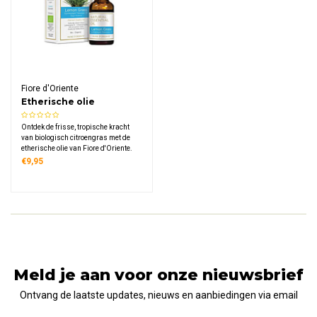
Fiore d'Oriente
Etherische olie
Citroengras Biologisch
Ontdek de frisse, tropische kracht
van biologisch citroengras met de
etherische olie van Fiore d'Oriente.
100% puur, gecertificeerd biologisch
€9,95
en gewonnen uit de Cymbopogon
flexuosus. Ideaal voor frisheid,
energie en een zuiverende sfeer in
elke ruimte.
Meld je aan voor onze nieuwsbrief
Ontvang de laatste updates, nieuws en aanbiedingen via email