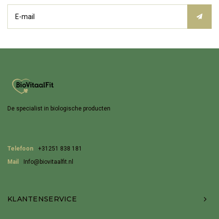
De specialist in biologische producten
Telefoon
+31251 838 181
Mail
Info@biovitaalfit.nl
KLANTENSERVICE