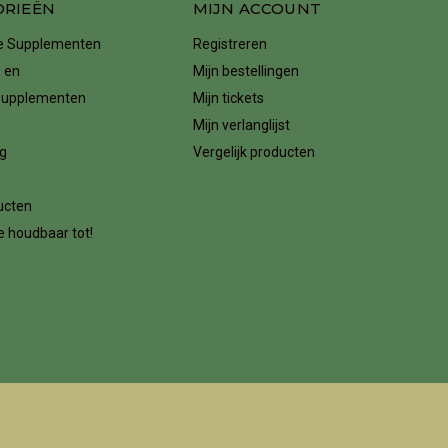
ORIEËN
MIJN ACCOUNT
ke Supplementen
Registreren
 en
Mijn bestellingen
supplementen
Mijn tickets
Mijn verlanglijst
g
Vergelijk producten
n
ucten
 houdbaar tot!