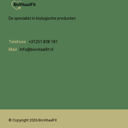
De specialist in biologische producten
Telefoon
+31251 838 181
Mail
Info@biovitaalfit.nl
© Copyright 2026 BioVitaalFit