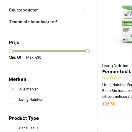
Geurproducten
Tenminste houdbaar tot!
Prijs
Min: €
0
Max: €
30
Living Nutrition
Fermented 
Bio
Merken
Living Nutrition 
Alle merken
Balm Bio transfor
citroenmelisse vi
Living Nutrition
fermentatie. Dit b
€26,50
supplement bevat
gefermenteerde c
Product Type
dagdosering, rijk
microflora met ve
Capsules
(1)
beschikbaarheid.