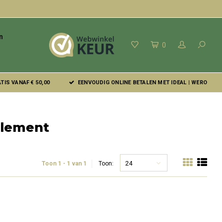
n
0
IS VANAF € 50,00
EENVOUDIG ONLINE BETALEN MET IDEAL | WERO
plement
24
Toon 1 - 1 van 1
Toon: