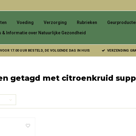
ten
Voeding
Verzorging
Rubrieken
Geurproducte
s & Informatie over Natuurlijke Gezondheid
VOOR 17.00 UUR BESTELD, DE VOLGENDE DAG IN HUIS
VERZENDING GRAT
en getagd met citroenkruid sup