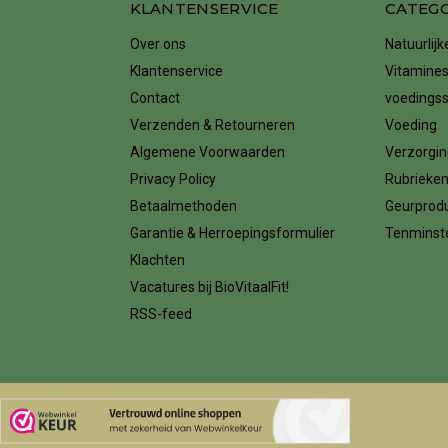
KLANTENSERVICE
CATEG
Over ons
Natuurlij
Klantenservice
Vitamines
Contact
voedings
Verzenden & Retourneren
Voeding
Algemene Voorwaarden
Verzorgin
Privacy Policy
Rubrieke
Betaalmethoden
Geurprod
Garantie & Herroepingsformulier
Tenminste
Klachten
Vacatures bij BioVitaalFit!
RSS-feed