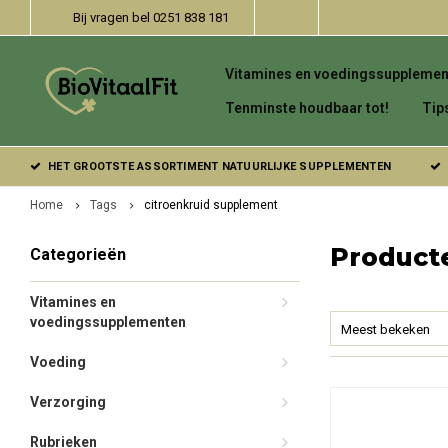
Bij vragen bel 0251 838 181
Vitamines en voedingssupplemen
Tenminste houdbaar tot!
Tip
HET GROOTSTE ASSORTIMENT NATUURLIJKE SUPPLEMENTEN
Home
Tags
citroenkruid supplement
Product
Categorieën
Vitamines en
voedingssupplementen
Meest bekeken
Voeding
Verzorging
Rubrieken