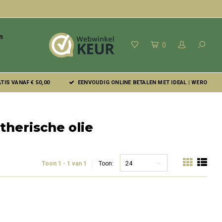
n
0
IS VANAF € 50,00
EENVOUDIG ONLINE BETALEN MET IDEAL | WERO
therische olie
24
Toon 1 - 1 van 1
Toon: