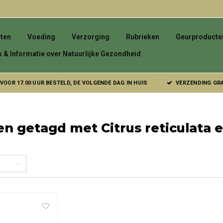
ten
Voeding
Verzorging
Rubrieken
Geurproducte
s & Informatie over Natuurlijke Gezondheid
VOOR 17.00 UUR BESTELD, DE VOLGENDE DAG IN HUIS
VERZENDING GRAT
n getagd met Citrus reticulata e