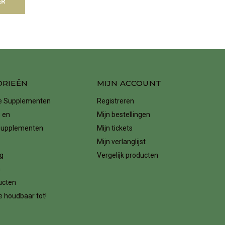
ER
ORIEËN
MIJN ACCOUNT
ke Supplementen
Registreren
 en
Mijn bestellingen
supplementen
Mijn tickets
Mijn verlanglijst
g
Vergelijk producten
n
ucten
 houdbaar tot!