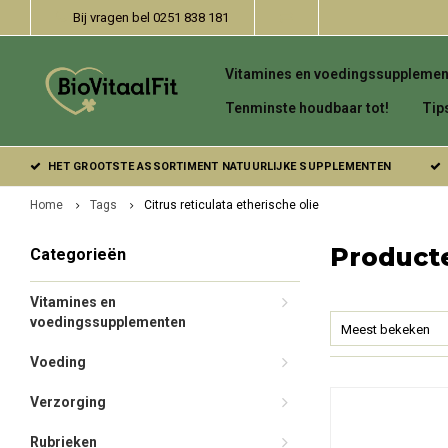
Bij vragen bel 0251 838 181
Vitamines en voedingssupplemen
Tenminste houdbaar tot!
Tip
HET GROOTSTE ASSORTIMENT NATUURLIJKE SUPPLEMENTEN
Home
Tags
Citrus reticulata etherische olie
Producte
Categorieën
Vitamines en
voedingssupplementen
Meest bekeken
Voeding
Verzorging
Rubrieken