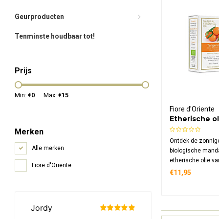
Geurproducten
Tenminste houdbaar tot!
Prijs
Min: €
0
Max: €
15
Fiore d'Oriente
Etherische o
Biologisch
Merken
Ontdek de zonnige
Alle merken
biologische manda
etherische olie va
Fiore d'Oriente
100% puur, gecerti
€11,95
en koudgeperst uit
voor een vrolijke
harmonieuze sfeer
thuis.