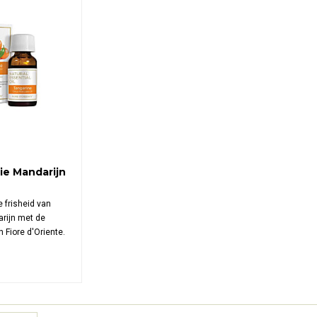
lie Mandarijn
 frisheid van
rijn met de
n Fiore d'Oriente.
ficeerd biologisch
 de schil. Ideaal
, opwekkende en
 in elke ruimte