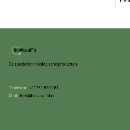
De specialist in biologische producten
Telefoon
+31251 838 181
Mail
Info@biovitaalfit.nl