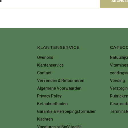
ABONNE
KLANTENSERVICE
CATEG
Over ons
Natuurlij
Klantenservice
Vitamines
Contact
voedings
Verzenden & Retourneren
Voeding
Algemene Voorwaarden
Verzorgin
Privacy Policy
Rubrieke
Betaalmethoden
Geurprod
Garantie & Herroepingsformulier
Tenminste
Klachten
Vacatures bij BioVitaalFit!