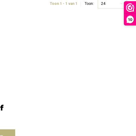
24
Toon 1 - 1 van 1
Toon:
10
f