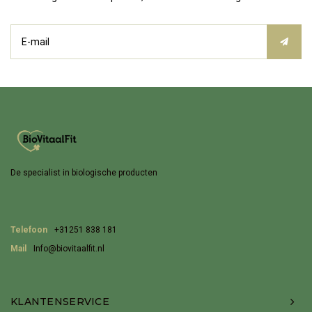
De specialist in biologische producten
Telefoon
+31251 838 181
Mail
Info@biovitaalfit.nl
KLANTENSERVICE