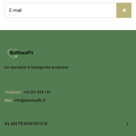
De specialist in biologische producten
Telefoon
+31251 838 181
Mail
Info@biovitaalfit.nl
KLANTENSERVICE