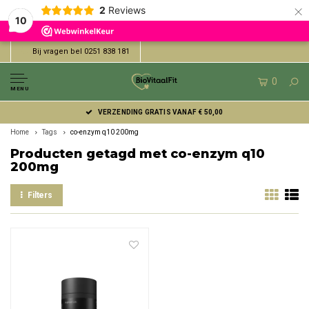
×
2
Reviews
10
Bij vragen bel 0251 838 181
0
MENU
VERZENDING GRATIS VANAF € 50,00
Home
Tags
co-enzym q10 200mg
Producten getagd met co-enzym q10
200mg
Filters