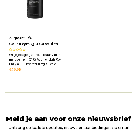
Augment Life
Co-Enzym Q10 Capsules
Wil je je dagelijkse routine aanvullen
met co-enzym Q10? Augment Life Co-
Enzym Q10 levert 200 mg zuivere
ubiquinon per capsule in een
€49,90
plasticvrije verpakking.
Meld je aan voor onze nieuwsbrief
Ontvang de laatste updates, nieuws en aanbiedingen via email