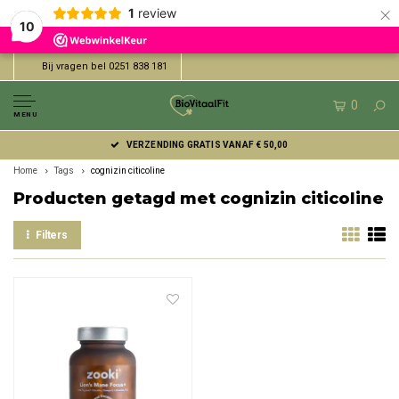
×
1
review
10
Bij vragen bel 0251 838 181
0
MENU
VERZENDING GRATIS VANAF € 50,00
Home
Tags
cognizin citicoline
Producten getagd met cognizin citicoline
Filters