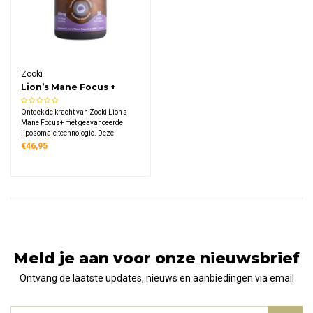
Zooki
Lion’s Mane Focus +
Liposomal (60 capsules)
Ontdek de kracht van Zooki Lion's
Mane Focus+ met geavanceerde
liposomale technologie. Deze
innovatieve formule combineert 600
€46,95
mg Lion's Mane paddenstoel met
citicoline, omega-3 DHA en vitamine
B12 voor maximale opname en
effectiviteit.
Meld je aan voor onze nieuwsbrief
Ontvang de laatste updates, nieuws en aanbiedingen via email