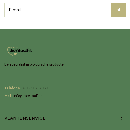
De specialist in biologische producten
Telefoon
+31251 838 181
Mail
Info@biovitaalfit.nl
KLANTENSERVICE