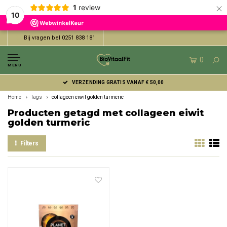
×
1
review
10
Bij vragen bel 0251 838 181
0
MENU
VERZENDING GRATIS VANAF € 50,00
Home
Tags
collageen eiwit golden turmeric
Producten getagd met collageen eiwit
golden turmeric
Filters