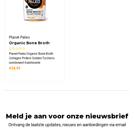
Planet Paleo
Organic Bone Broth
Collagen Protein Golden
Planet Paleo Organic Bone Broth
Turmeric
Collagen Protein Golden Turmeric
combineert traditionele
runderbottenbouillon met biologische
€34,95
kurkuma en kruiden. Een eiwitrijk
poeder van grasgevoerde
weidekoeien met subtiele
kerriesmaak en 7,3 gram eiwit per
portie.
Meld je aan voor onze nieuwsbrief
Ontvang de laatste updates, nieuws en aanbiedingen via email