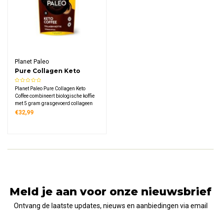
Planet Paleo
Pure Collagen Keto
Coffee
Planet Paleo Pure Collagen Keto
Coffee combineert biologische koffie
met 5 gram grasgevoerd collageen
en MCT-poeder. 4,9 gram eiwit per
€32,99
portie voor een romige, energierijke
koffie. Winnaar Janey Loves
Platinum Awards 2019.
Meld je aan voor onze nieuwsbrief
Ontvang de laatste updates, nieuws en aanbiedingen via email