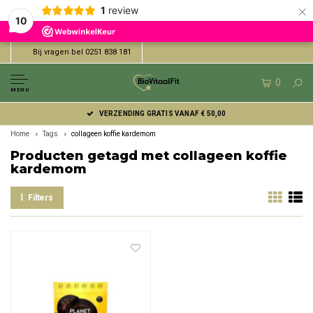
×
1
review
10
Bij vragen bel 0251 838 181
0
MENU
VERZENDING GRATIS VANAF € 50,00
Home
Tags
collageen koffie kardemom
Producten getagd met collageen koffie
kardemom
Filters