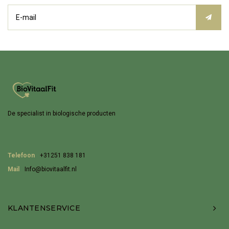
De specialist in biologische producten
Telefoon
+31251 838 181
Mail
Info@biovitaalfit.nl
KLANTENSERVICE