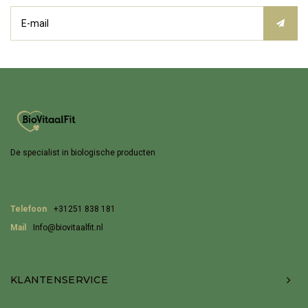
De specialist in biologische producten
Telefoon
+31251 838 181
Mail
Info@biovitaalfit.nl
KLANTENSERVICE