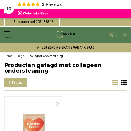
×
2
Reviews
10
Bij vragen bel 0251 838 181
0
MENU
VERZENDING GRATIS VANAF € 50,00
Home
Tags
collageen ondersteuning
Producten getagd met collageen
ondersteuning
Filters