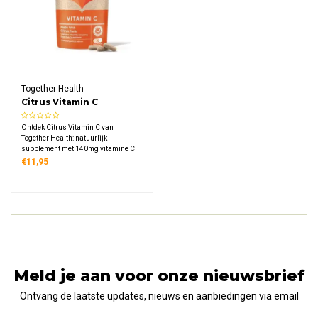
Together Health
Citrus Vitamin C
Ontdek Citrus Vitamin C van
Together Health: natuurlijk
supplement met 140mg vitamine C
uit zongerijpte sinaasappelen en
€11,95
citroenen, verrijkt met bioflavonoïden,
enzymen en fytonutriënten,
veganistisch en geschikt tijdens
zwangerschap.
Meld je aan voor onze nieuwsbrief
Ontvang de laatste updates, nieuws en aanbiedingen via email