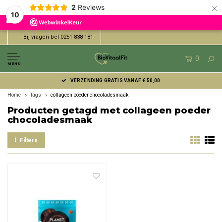
×
2
Reviews
10
Bij vragen bel 0251 838 181
0
MENU
VERZENDING GRATIS VANAF € 50,00
Home
Tags
collageen poeder chocoladesmaak
Producten getagd met collageen poeder
chocoladesmaak
Filters