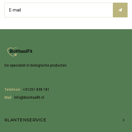
De specialist in biologische producten
Telefoon
+31251 838 181
Mail
Info@biovitaalfit.nl
KLANTENSERVICE