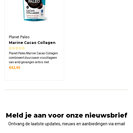
Planet Paleo
Marine Cacao Collagen
Planet Paleo Marine Cacao Collagen
combineert duurzaam viscollageen
van wild gevangen witvis met
biologische cacaopoeder voor een
€42,95
rijke chocoladesmaak. Een eiwitrijk
poeder met 5 gram collageen per
portie, perfect voor warme of koude
dranken.
Meld je aan voor onze nieuwsbrief
Ontvang de laatste updates, nieuws en aanbiedingen via email