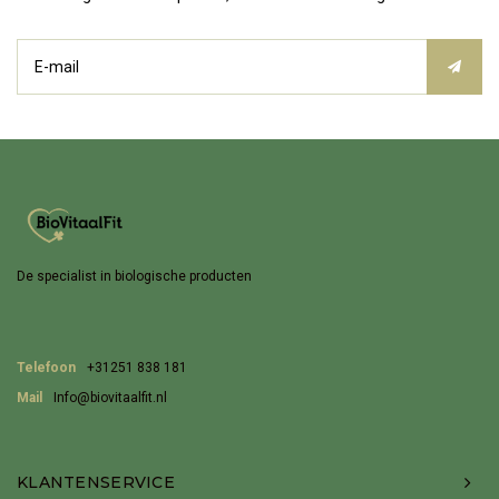
De specialist in biologische producten
Telefoon
+31251 838 181
Mail
Info@biovitaalfit.nl
KLANTENSERVICE