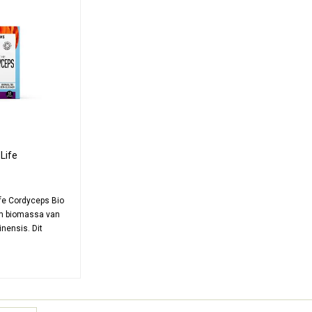
Life
en Capsules
fe Cordyceps Bio
um biomassa van
nensis. Dit
ement levert 1000
massa per 2
water extractie,
ogische sorghum.