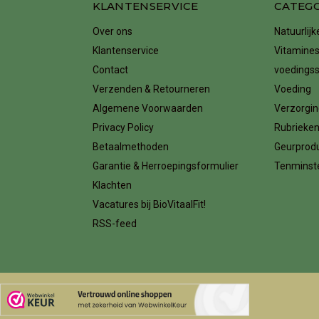
KLANTENSERVICE
CATEG
Over ons
Natuurlij
Klantenservice
Vitamines
Contact
voedings
Verzenden & Retourneren
Voeding
Algemene Voorwaarden
Verzorgin
Privacy Policy
Rubrieke
Betaalmethoden
Geurprod
Garantie & Herroepingsformulier
Tenminste
Klachten
Vacatures bij BioVitaalFit!
RSS-feed