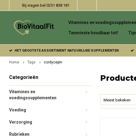
Bij vragen bel 0251 838 181
Vitamines en voedingssupplemen
Tenminste houdbaar tot!
Tip
HET GROOTSTE ASSORTIMENT NATUURLIJKE SUPPLEMENTEN
Home
Tags
cordycepin
Product
Categorieën
Vitamines en
voedingssupplementen
Meest bekeken
Voeding
Verzorging
Rubrieken