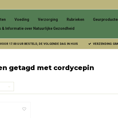
ten
Voeding
Verzorging
Rubrieken
Geurproducte
s & Informatie over Natuurlijke Gezondheid
VOOR 17.00 UUR BESTELD, DE VOLGENDE DAG IN HUIS
VERZENDING GRAT
en getagd met cordycepin