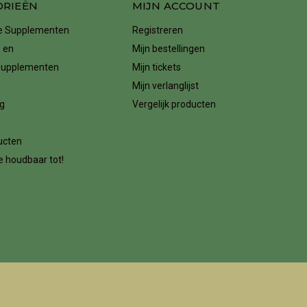
ORIEËN
MIJN ACCOUNT
ke Supplementen
Registreren
 en
Mijn bestellingen
supplementen
Mijn tickets
Mijn verlanglijst
g
Vergelijk producten
n
ucten
 houdbaar tot!