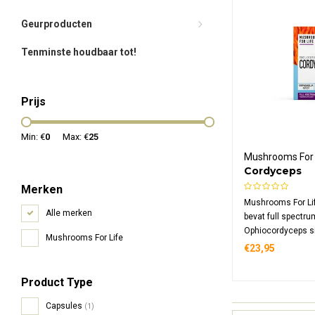
Geurproducten
Tenminste houdbaar tot!
Prijs
Min: €
0
Max: €
25
Mushrooms For 
Cordyceps
Paddenstoel
Merken
Bio
Mushrooms For Li
Alle merken
bevat full spectr
Ophiocordyceps si
Mushrooms For Life
biologische suppl
€23,95
mg cordyceps bio
capsules via heet 
Product Type
gekweekt op biol
Vegan, glutenvrij.
Capsules
(1)