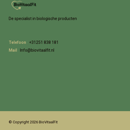
De specialist in biologische producten
Telefoon
+31251 838 181
Mail
Info@biovitaalfit.nl
© Copyright 2026 BioVitaalFit