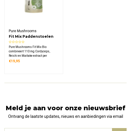
Pure Mushrooms
Fit Mix Paddenstoelen
Extract Capsules Bio
Pure Mushrooms Fit Mix Bio
combineert 110 mg Cordyceps,
Reishi en Maitake extract per
capsule. 100% biologisch, vegan,
€19,95
glutenvrij en zonder vulstoffen. Zorg
voor energie, balans en een sterk
immuunsysteem.
Meld je aan voor onze nieuwsbrief
Ontvang de laatste updates, nieuws en aanbiedingen via email