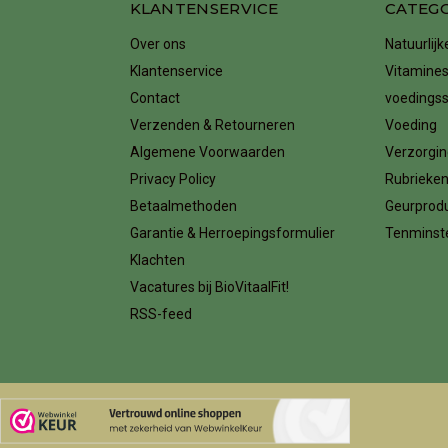
KLANTENSERVICE
CATEG
Over ons
Natuurlij
Klantenservice
Vitamines
Contact
voedings
Verzenden & Retourneren
Voeding
Algemene Voorwaarden
Verzorgin
Privacy Policy
Rubrieke
Betaalmethoden
Geurprod
Garantie & Herroepingsformulier
Tenminste
Klachten
Vacatures bij BioVitaalFit!
RSS-feed