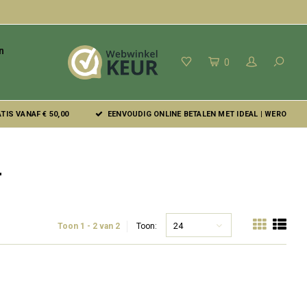
n
0
IS VANAF € 50,00
EENVOUDIG ONLINE BETALEN MET IDEAL | WERO
r
24
Toon 1 - 2 van 2
Toon: