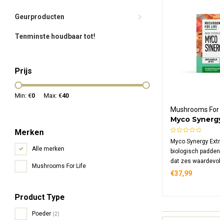
Geurproducten
Tenminste houdbaar tot!
Prijs
Min: €
0
Max: €
40
Mushrooms For 
Myco Synerg
Paddenstoel
Merken
Bio
Myco Synergy Extr
Alle merken
biologisch padde
dat zes waardevol
Mushrooms For Life
paddenstoelsoort
€37,99
één krachtige form
bevat pure extract
Product Type
Mane, Reishi, Mait
Tremella.
Poeder
(2)