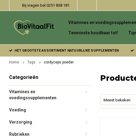
Bij vragen bel 0251 838 181
Vitamines en voedingssupplemen
Tenminste houdbaar tot!
Tip
HET GROOTSTE ASSORTIMENT NATUURLIJKE SUPPLEMENTEN
Home
Tags
cordyceps poeder
Product
Categorieën
Vitamines en
voedingssupplementen
Meest bekeken
Voeding
Verzorging
Rubrieken