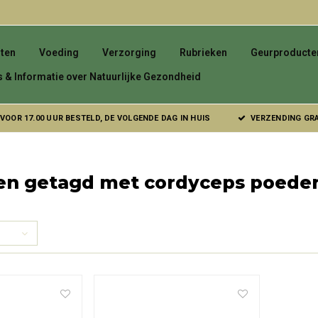
ten
Voeding
Verzorging
Rubrieken
Geurproducte
s & Informatie over Natuurlijke Gezondheid
VOOR 17.00 UUR BESTELD, DE VOLGENDE DAG IN HUIS
VERZENDING GRAT
en getagd met cordyceps poede