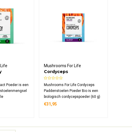
Life
Mushrooms For Life
y
Cordyceps
en Poeder
Paddenstoelen Poeder
Bio
act Poeder is een
Mushrooms For Life Cordyceps
nstoelenmengsel
Paddenstoelen Poeder Bio is een
le
biologisch cordycepspoeder (60 g)
en combineert in
in een glazen pot dat je simpel
€31,95
ule. Dit poeder
mengt door koffie, thee, smoothie
en van Lion's
of gerechten, met een heldere
ake, Shiitake en
ingrediëntenlijst en praktisch
gebruiksgemak.