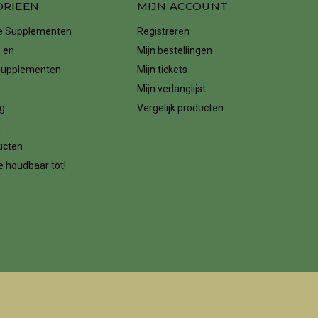
ORIEËN
MIJN ACCOUNT
ke Supplementen
Registreren
 en
Mijn bestellingen
supplementen
Mijn tickets
Mijn verlanglijst
g
Vergelijk producten
n
ucten
 houdbaar tot!