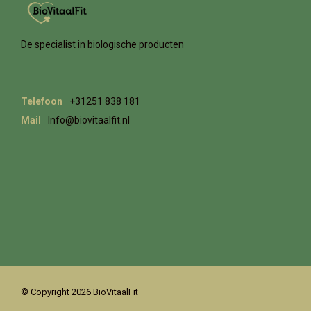
De specialist in biologische producten
Telefoon
+31251 838 181
Mail
Info@biovitaalfit.nl
© Copyright 2026 BioVitaalFit