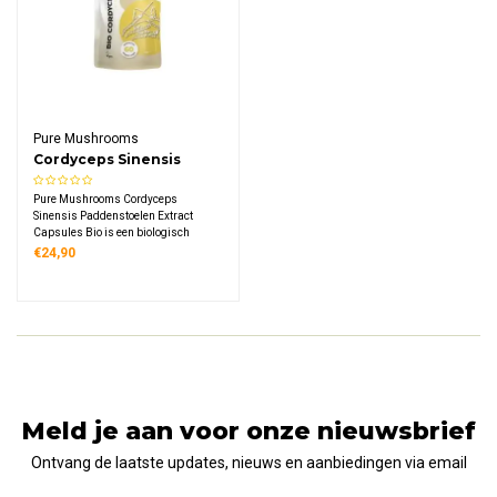
Pure Mushrooms
Cordyceps Sinensis
Paddenstoelen Extract
Pure Mushrooms Cordyceps
Capsules Bio
Sinensis Paddenstoelen Extract
Capsules Bio is een biologisch
voedingssupplement met 320 mg
€24,90
geconcentreerd extract per capsule,
vervaardigd uit vruchtlichamen
gekweekt op natuurlijke rijst.
Meld je aan voor onze nieuwsbrief
Ontvang de laatste updates, nieuws en aanbiedingen via email