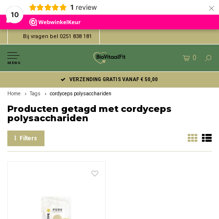
×
1
review
10
Bij vragen bel 0251 838 181
0
MENU
VERZENDING GRATIS VANAF € 50,00
Home
Tags
cordyceps polysacchariden
Producten getagd met cordyceps
polysacchariden
Filters