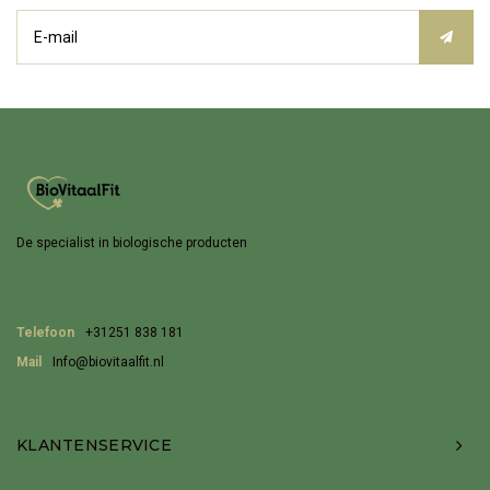
De specialist in biologische producten
Telefoon
+31251 838 181
Mail
Info@biovitaalfit.nl
KLANTENSERVICE