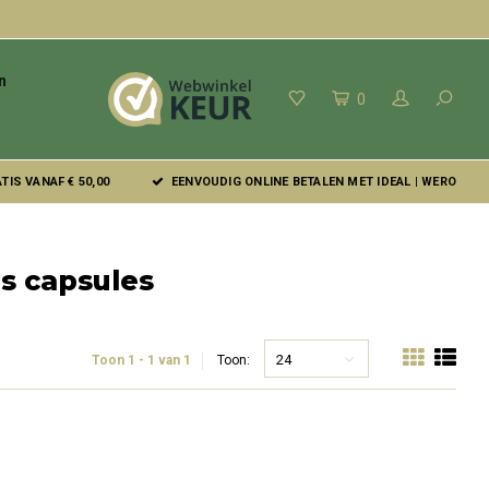
n
0
IS VANAF € 50,00
EENVOUDIG ONLINE BETALEN MET IDEAL | WERO
s capsules
24
Toon 1 - 1 van 1
Toon: