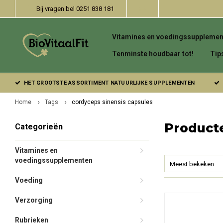
Bij vragen bel 0251 838 181
Vitamines en voedingssupplemen
Tenminste houdbaar tot!
Tip
HET GROOTSTE ASSORTIMENT NATUURLIJKE SUPPLEMENTEN
Home
Tags
cordyceps sinensis capsules
Producte
Categorieën
Vitamines en
voedingssupplementen
Meest bekeken
Voeding
Verzorging
Rubrieken