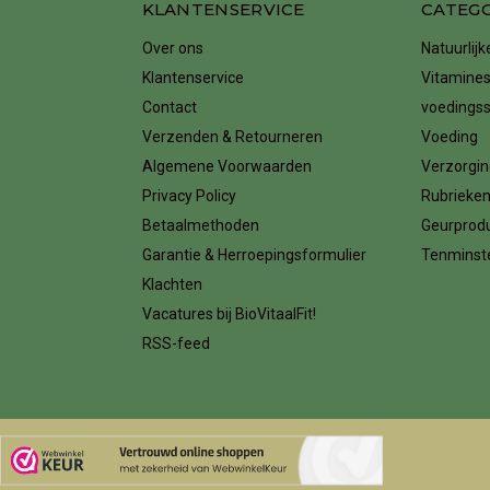
KLANTENSERVICE
CATEG
Over ons
Natuurlij
Klantenservice
Vitamines
Contact
voedings
Verzenden & Retourneren
Voeding
Algemene Voorwaarden
Verzorgin
Privacy Policy
Rubrieke
Betaalmethoden
Geurprod
Garantie & Herroepingsformulier
Tenminste
Klachten
Vacatures bij BioVitaalFit!
RSS-feed