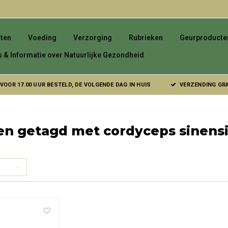
ten
Voeding
Verzorging
Rubrieken
Geurproducte
s & Informatie over Natuurlijke Gezondheid
VOOR 17.00 UUR BESTELD, DE VOLGENDE DAG IN HUIS
VERZENDING GRAT
n getagd met cordyceps sinensi