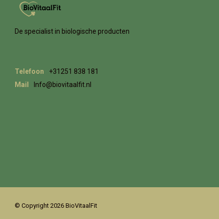
De specialist in biologische producten
Telefoon
+31251 838 181
Mail
Info@biovitaalfit.nl
© Copyright 2026 BioVitaalFit