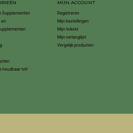
ORIEËN
MIJN ACCOUNT
ke Supplementen
Registreren
 en
Mijn bestellingen
supplementen
Mijn tickets
Mijn verlanglijst
g
Vergelijk producten
n
ucten
 houdbaar tot!