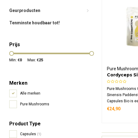
Geurproducten
Tenminste houdbaar tot!
Prijs
Min: €
0
Max: €
25
Pure Mushroo
Cordyceps Si
Paddenstoele
Merken
Capsules Bio
Pure Mushrooms 
Alle merken
Sinensis Paddenst
Capsules Bio is e
Pure Mushrooms
voedingssupplem
€24,90
geconcentreerd ex
capsule, vervaardi
Product Type
vruchtlichamen g
natuurlijke rijst.
Capsules
(1)