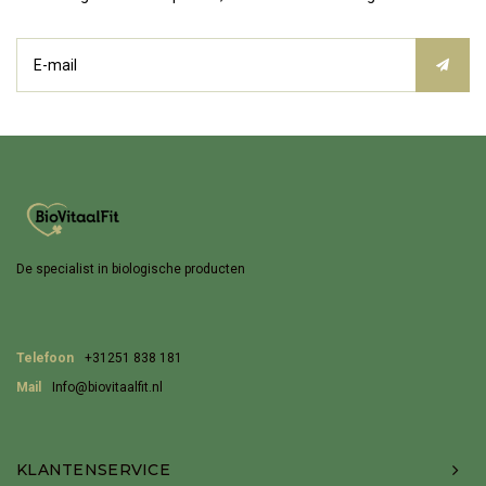
De specialist in biologische producten
Telefoon
+31251 838 181
Mail
Info@biovitaalfit.nl
KLANTENSERVICE