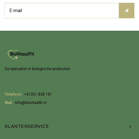
De specialist in biologische producten
Telefoon
+31251 838 181
Mail
Info@biovitaalfit.nl
KLANTENSERVICE