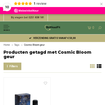
×
1
review
10
Bij vragen bel 0251 838 181
0
MENU
VERZENDING GRATIS VANAF € 50,00
Home
Tags
Cosmic Bloom geur
Producten getagd met Cosmic Bloom
geur
Filters