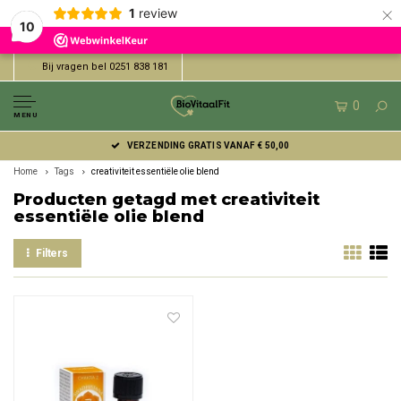
×
1
review
10
Bij vragen bel 0251 838 181
0
MENU
VERZENDING GRATIS VANAF € 50,00
Home
Tags
creativiteit essentiële olie blend
Producten getagd met creativiteit
essentiële olie blend
Filters