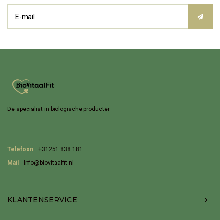
De specialist in biologische producten
Telefoon
+31251 838 181
Mail
Info@biovitaalfit.nl
KLANTENSERVICE