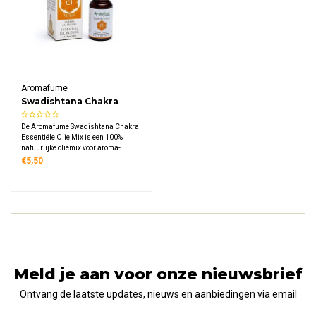
Aromafume
Swadishtana Chakra
essentiële olie mix
De Aromafume Swadishtana Chakra
Essentiële Olie Mix is een 100%
natuurlijke oliemix voor aroma-
diffusie die het heiligbeenchakra in
€5,50
balans brengt. Stimuleer creativiteit,
emotionele intelligentie en passie
met deze bloemig-kruidige blend.
Meld je aan voor onze nieuwsbrief
Ontvang de laatste updates, nieuws en aanbiedingen via email