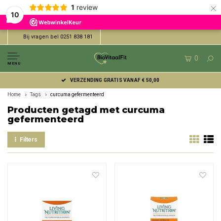
×
1
review
10
Bij vragen bel 0251 838 181
0
MENU
VERZENDING GRATIS VANAF € 50,00
Home
Tags
curcuma gefermenteerd
Producten getagd met curcuma
gefermenteerd
Filters