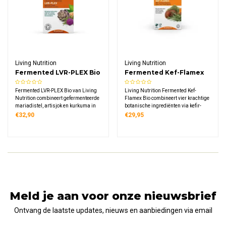
Living Nutrition
Living Nutrition
Fermented LVR-PLEX Bio
Fermented Kef-Flamex
Bio
Fermented LVR-PLEX Bio van Living
Living Nutrition Fermented Kef-
Nutrition combineert gefermenteerde
Flamex Bio combineert vier krachtige
mariadistel, artisjok en kurkuma in
botanische ingrediënten via kefir-
een biologische formule. Deze unieke
kombucha fermentatie. Deze
€32,90
€29,95
samenstelling gebruikt een kefir-
biologische formule bevat kurkuma
kombucha fermentatieproces voor
wortel, rozemarijn, groene thee en
optimale biologische
reishi sporen, rijk aan enzymen en
beschikbaarheid.
microflora.
Meld je aan voor onze nieuwsbrief
Ontvang de laatste updates, nieuws en aanbiedingen via email