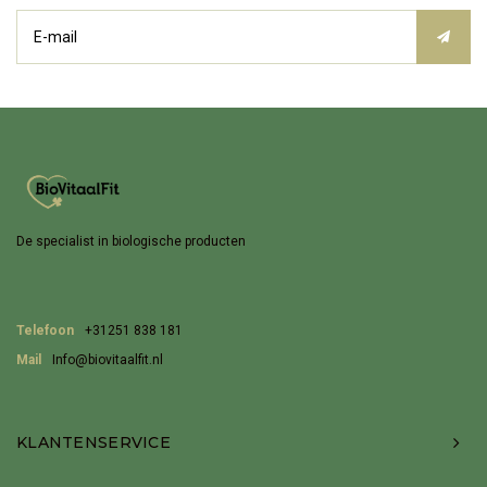
De specialist in biologische producten
Telefoon
+31251 838 181
Mail
Info@biovitaalfit.nl
KLANTENSERVICE