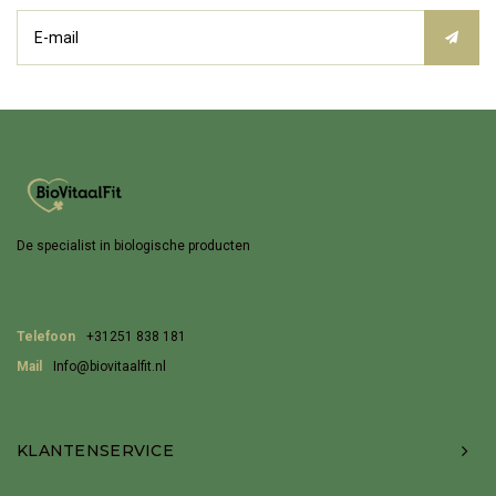
De specialist in biologische producten
Telefoon
+31251 838 181
Mail
Info@biovitaalfit.nl
KLANTENSERVICE