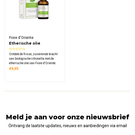
Fiore d'Oriente
Etherische olie
Citronella Biologisch
Ontdek de frisse, zuiverende kracht
van biologische citronella met de
etherische olie van Fiore d'Oriente.
100% puur, gewonnen uit de
€9,95
Cymbopogon Nardus. Ideaal voor
een frisse sfeer, ontspanning en een
natuurlijke bescherming in elke
ruimte thuis.
Meld je aan voor onze nieuwsbrief
Ontvang de laatste updates, nieuws en aanbiedingen via email