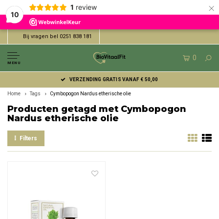
×
1
review
10
Bij vragen bel 0251 838 181
0
MENU
VERZENDING GRATIS VANAF € 50,00
Home
Tags
Cymbopogon Nardus etherische olie
Producten getagd met Cymbopogon
Nardus etherische olie
Filters