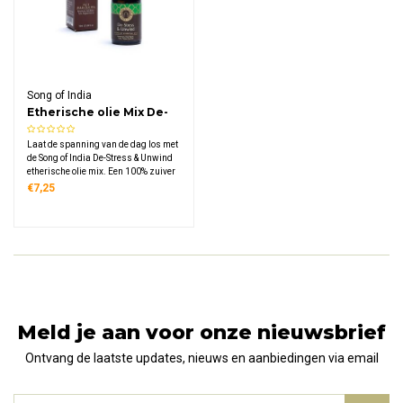
Song of India
Etherische olie Mix De-
Stress & Unwind
Laat de spanning van de dag los met
de Song of India De-Stress & Unwind
etherische olie mix. Een 100% zuiver
blend van rozemarijn, heilige
€7,25
basilicum (tulsi) en pepermunt dat je
ruimte vult met een kalmerend,
kruidig aroma en lichaam en geest
tot rust bren
Meld je aan voor onze nieuwsbrief
Ontvang de laatste updates, nieuws en aanbiedingen via email