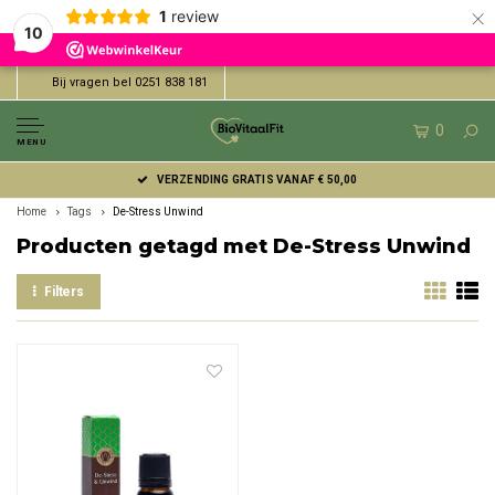
×
1
review
10
Bij vragen bel 0251 838 181
0
MENU
VERZENDING GRATIS VANAF € 50,00
Home
Tags
De-Stress Unwind
Producten getagd met De-Stress Unwind
Filters