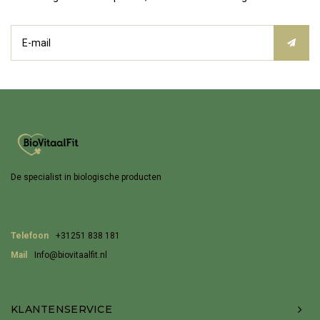
De specialist in biologische producten
Telefoon
+31251 838 181
Mail
Info@biovitaalfit.nl
KLANTENSERVICE