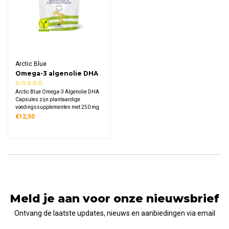
Arctic Blue
Omega-3 algenolie DHA
Capsules
Arctic Blue Omega-3 Algenolie DHA
Capsules zijn plantaardige
voedingssupplementen met 250 mg
DHA per capsule uit duurzaam
€12,50
gekweekte microalgen. Deze vegan
capsules zijn vrij van visgeur en
oceaanverontreinigingen, ideaal voor
vegetariërs en veganisten.
Meld je aan voor onze nieuwsbrief
Ontvang de laatste updates, nieuws en aanbiedingen via email