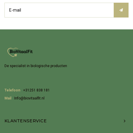
De specialist in biologische producten
Telefoon
+31251 838 181
Mail
Info@biovitaalfit.nl
KLANTENSERVICE