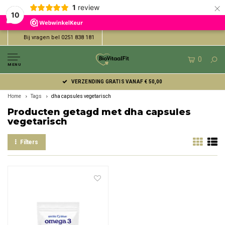
×
1
review
10
Bij vragen bel 0251 838 181
0
MENU
VERZENDING GRATIS VANAF € 50,00
Home
Tags
dha capsules vegetarisch
Producten getagd met dha capsules
vegetarisch
Filters