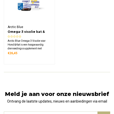
Arctic Blue
Omega-3 visolie kat &
hond DHA & EPA
Arctic Blue Omega-3 Visolie voor
Hond & Kat is een hoogwaardig
diervoedingssupplement met
kabeljauwleverolie uit Noorwegen.
€26,45
Dit MSC-gecertificeerde product levert
80 mg EPA en 90 mg DHA per ml en
wordt geleverd met een handige
doseerspuit.
Meld je aan voor onze nieuwsbrief
Ontvang de laatste updates, nieuws en aanbiedingen via email