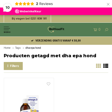
×
2
Reviews
10
Bij vragen bel 0251 838 181
0
MENU
VERZENDING GRATIS VANAF € 50,00
Home
Tags
dha epa hond
Producten getagd met dha epa hond
Filters