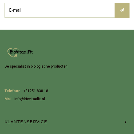
De specialist in biologische producten
Telefoon
+31251 838 181
Mail
Info@biovitaalfit.nl
KLANTENSERVICE