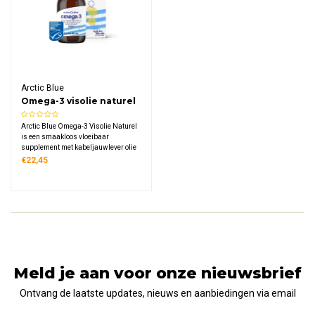
Arctic Blue
Omega-3 visolie naturel
DHA & EPA
Arctic Blue Omega-3 Visolie Naturel
is een smaakloos vloeibaar
supplement met kabeljauwlever olie
uit Noorwegen. Deze MSC-
€22,45
gecertificeerde visolie levert 450 mg
DHA en 380 mg EPA per dagdosering
zonder toegevoegde smaakstoffen of
aroma's.
Meld je aan voor onze nieuwsbrief
Ontvang de laatste updates, nieuws en aanbiedingen via email