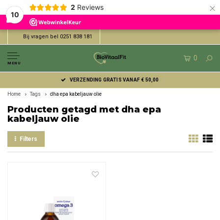
×
2
Reviews
10
Bij vragen bel 0251 838 181
0
MENU
VERZENDING GRATIS VANAF € 50,00
Home
Tags
dha epa kabeljauw olie
Producten getagd met dha epa
kabeljauw olie
Filters