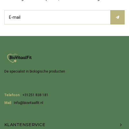
De specialist in biologische producten
Telefoon
+31251 838 181
Mail
Info@biovitaalfit.nl
KLANTENSERVICE