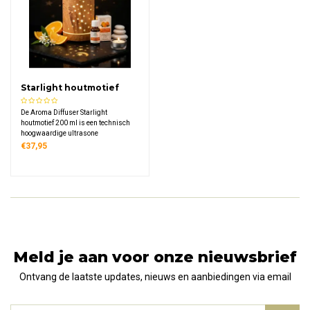
Starlight houtmotief
200 ml
De Aroma Diffuser Starlight
houtmotief 200 ml is een technisch
hoogwaardige ultrasone
aromaverstuiver met sfeervol LED-
€37,95
licht in 7 kleuren en een elegante
houtlook. Compact, stil en veilig –
perfect voor thuis, praktijk of
yogastudio.
Meld je aan voor onze nieuwsbrief
Ontvang de laatste updates, nieuws en aanbiedingen via email