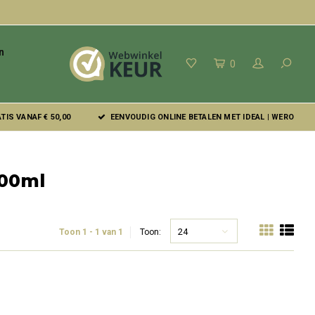
n
0
IS VANAF € 50,00
EENVOUDIG ONLINE BETALEN MET IDEAL | WERO
200ml
24
Toon 1 - 1 van 1
Toon: