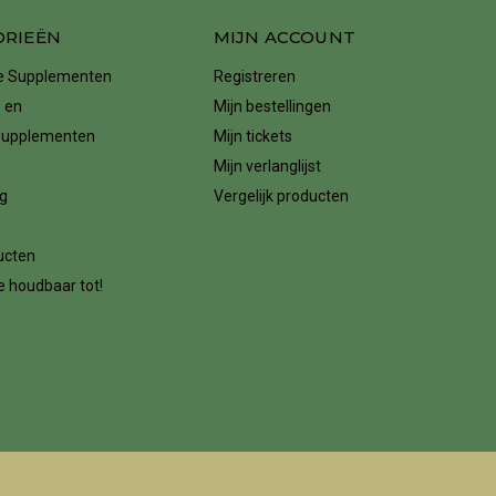
ORIEËN
MIJN ACCOUNT
ke Supplementen
Registreren
 en
Mijn bestellingen
supplementen
Mijn tickets
Mijn verlanglijst
g
Vergelijk producten
n
ucten
 houdbaar tot!