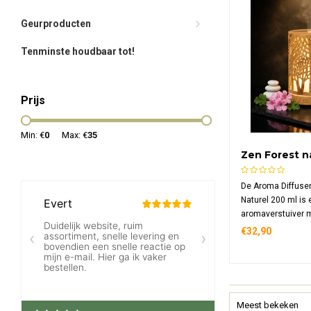
Geurproducten
Tenminste houdbaar tot!
Prijs
Min: €
0
Max: €
35
Zen Forest n
De Aroma Diffuser
Naturel 200 ml is
aromaverstuiver 
naturel uitstraling
€32,90
verlichting en keu
of intervalnevel. St
veelzijdig – perfec
kantoor of praktijk
Meest bekeken