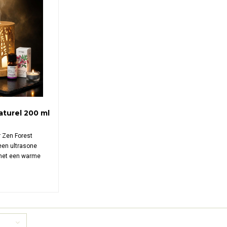
aturel 200 ml
 Zen Forest
 een ultrasone
met een warme
, 7-kleuren LED-
ze uit constante
il, veilig en
t voor thuis,
.