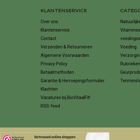
KLANTENSERVICE
CATEG
Over ons
Natuurlij
Klantenservice
Vitamines
Contact
voedings
Verzenden & Retourneren
Voeding
Algemene Voorwaarden
Verzorgin
Privacy Policy
Rubrieke
Betaalmethoden
Geurprod
Garantie & Herroepingsformulier
Tenminste
Klachten
Vacatures bij BioVitaalFit!
RSS-feed