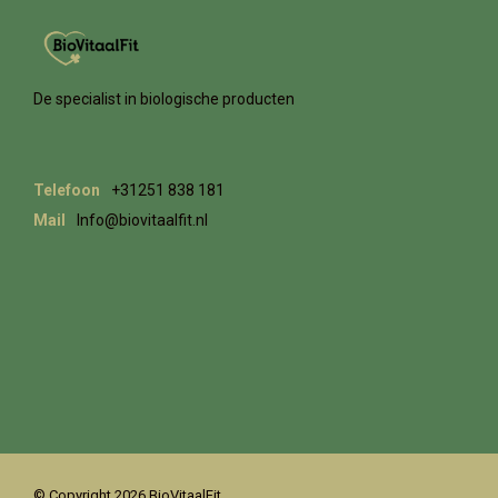
De specialist in biologische producten
Telefoon
+31251 838 181
Mail
Info@biovitaalfit.nl
© Copyright 2026 BioVitaalFit