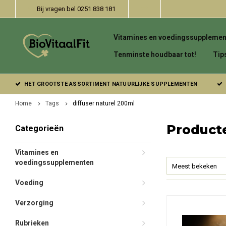
Bij vragen bel 0251 838 181
Vitamines en voedingssupplemen
Tenminste houdbaar tot!
Tip
HET GROOTSTE ASSORTIMENT NATUURLIJKE SUPPLEMENTEN
Home
Tags
diffuser naturel 200ml
Producte
Categorieën
Vitamines en
voedingssupplementen
Meest bekeken
Voeding
Verzorging
Rubrieken