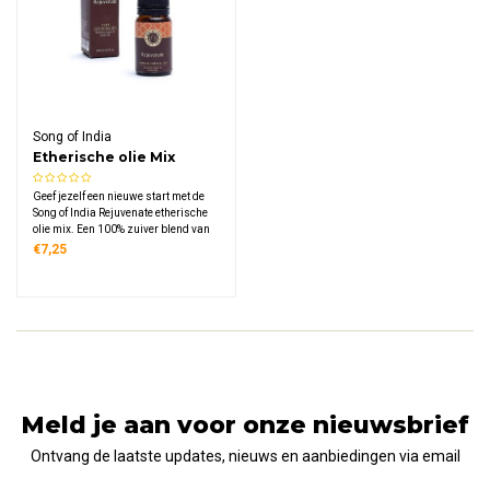
Song of India
Etherische olie Mix
Rejuvenate
Geef jezelf een nieuwe start met de
Song of India Rejuvenate etherische
olie mix. Een 100% zuiver blend van
mandarijn, gember en vanille dat je
€7,25
ruimte vult met een warm, fruitig en
revitaliserend aroma.
Meld je aan voor onze nieuwsbrief
Ontvang de laatste updates, nieuws en aanbiedingen via email