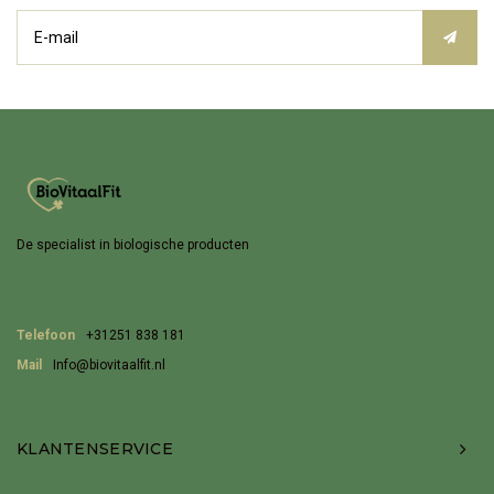
De specialist in biologische producten
Telefoon
+31251 838 181
Mail
Info@biovitaalfit.nl
KLANTENSERVICE