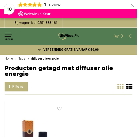
×
1
review
10
Bij vragen bel 0251 838 181
0
MENU
VERZENDING GRATIS VANAF € 50,00
Home
Tags
diffuser olie energie
Producten getagd met diffuser olie
energie
Filters