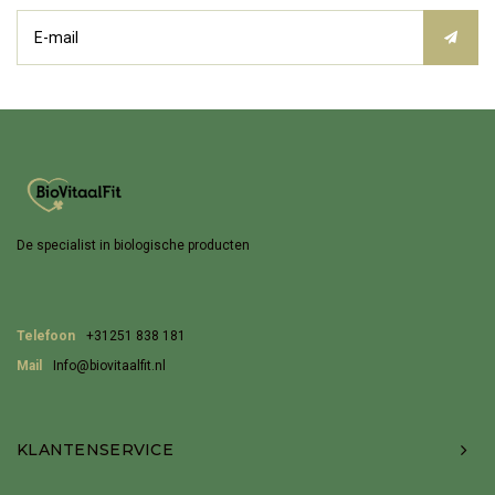
De specialist in biologische producten
Telefoon
+31251 838 181
Mail
Info@biovitaalfit.nl
KLANTENSERVICE