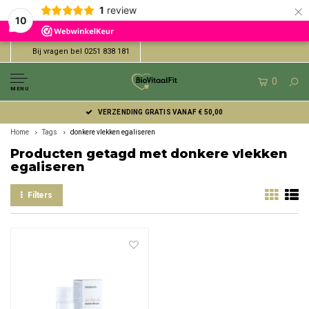
×
1
review
10
Bij vragen bel 0251 838 181
0
MENU
VERZENDING GRATIS VANAF € 50,00
Home
Tags
donkere vlekken egaliseren
Producten getagd met donkere vlekken
egaliseren
Filters