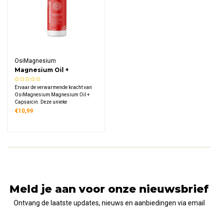
OsiMagnesium
Magnesium Oil +
Capsaicin
Ervaar de verwarmende kracht van
OsiMagnesium Magnesium Oil +
Capsaicin. Deze unieke
magnesiumolie combineert zuiver
€10,99
Zechstein magnesium met
capsaïcine uit hete pepers voor
warmtewerking en stimulering van
de doorbloeding bij overbelaste
spieren.
Meld je aan voor onze nieuwsbrief
Ontvang de laatste updates, nieuws en aanbiedingen via email