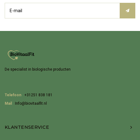
De specialist in biologische producten
Telefoon
+31251 838 181
Mail
Info@biovitaalfit.nl
KLANTENSERVICE