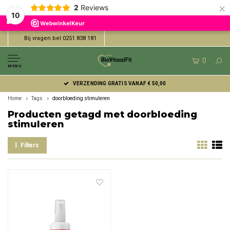
×
2
Reviews
10
Bij vragen bel 0251 838 181
0
MENU
VERZENDING GRATIS VANAF € 50,00
Home
Tags
doorbloeding stimuleren
Producten getagd met doorbloeding
stimuleren
Filters