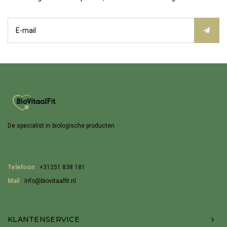
De specialist in biologische producten
Telefoon
+31251 838 181
Mail
Info@biovitaalfit.nl
KLANTENSERVICE