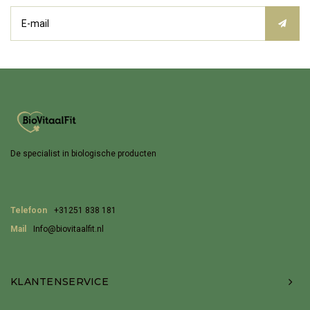
De specialist in biologische producten
Telefoon
+31251 838 181
Mail
Info@biovitaalfit.nl
KLANTENSERVICE