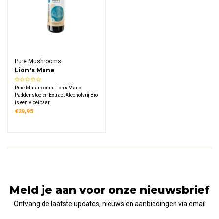
Pure Mushrooms
Lion's Mane
Paddenstoelen Extract
Pure Mushrooms Lion's Mane
Alcoholvrij Bio
Paddenstoelen Extract Alcoholvrij Bio
is een vloeibaar
voedingssupplement met 300 mg
€29,95
geconcentreerd dubbelextract per
dagdosering, gemaakt van
biologische vruchtlichamen van
Hericium erinaceus.
Meld je aan voor onze nieuwsbrief
Ontvang de laatste updates, nieuws en aanbiedingen via email