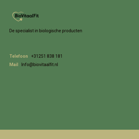
De specialist in biologische producten
Telefoon
+31251 838 181
Mail
Info@biovitaalfit.nl