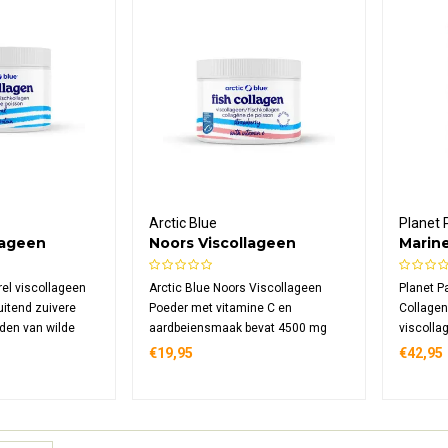
Arctic Blue
Planet 
lageen
Noors Viscollageen
Marin
el
Poeder met Vitamine C
en aardbeismaak
rel viscollageen
Arctic Blue Noors Viscollageen
Planet P
uitend zuivere
Poeder met vitamine C en
Collage
iden van wilde
aardbeiensmaak bevat 4500 mg
viscolla
 zonder
puur viscollageen uit MSC-
witvis m
€19,95
€42,95
k of zoetstoffen.
gecertificeerde kabeljauw uit de
cacaopoe
 eiwitgehalte en
Barentszzee en combineert dit met
chocolad
 voor duurzame
acerolapoeder en een frisse
poeder m
aardbeiensmaak.
portie, 
dranken.