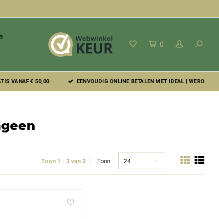
n
0
IS VANAF € 50,00
EENVOUDIG ONLINE BETALEN MET IDEAL | WERO
ageen
24
Toon 1 - 3 van 3
Toon: