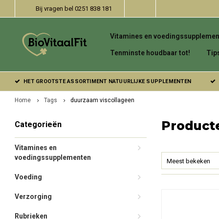
Bij vragen bel 0251 838 181
Vitamines en voedingssupplemen
Tenminste houdbaar tot!
Tip
HET GROOTSTE ASSORTIMENT NATUURLIJKE SUPPLEMENTEN
Home
Tags
duurzaam viscollageen
Product
Categorieën
Vitamines en
voedingssupplementen
Meest bekeken
Voeding
Verzorging
Rubrieken