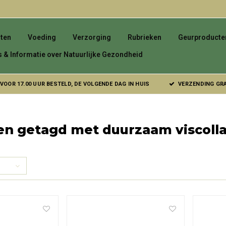
ten
Voeding
Verzorging
Rubrieken
Geurproducte
s & Informatie over Natuurlijke Gezondheid
VOOR 17.00 UUR BESTELD, DE VOLGENDE DAG IN HUIS
VERZENDING GRAT
en getagd met duurzaam viscoll