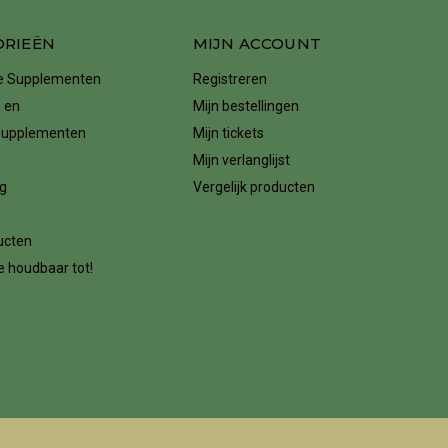
ORIEËN
MIJN ACCOUNT
ke Supplementen
Registreren
 en
Mijn bestellingen
supplementen
Mijn tickets
Mijn verlanglijst
g
Vergelijk producten
n
ucten
 houdbaar tot!