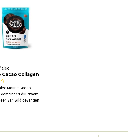
Paleo
e Cacao Collagen
aleo Marine Cacao
n combineert duurzaam
geen van wild gevangen
et biologische
der voor een rijke
esmaak. Een eiwitrijk
et 5 gram collageen per
perfect voor warme of koude