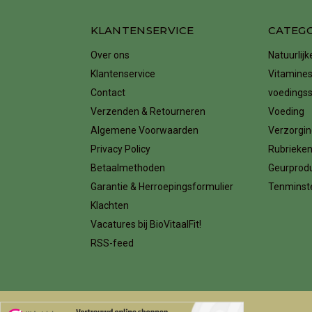
KLANTENSERVICE
CATEG
Over ons
Natuurlij
Klantenservice
Vitamines
Contact
voedings
Verzenden & Retourneren
Voeding
Algemene Voorwaarden
Verzorgin
Privacy Policy
Rubrieke
Betaalmethoden
Geurprod
Garantie & Herroepingsformulier
Tenminste
Klachten
Vacatures bij BioVitaalFit!
RSS-feed