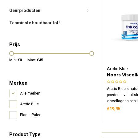
Geurproducten
Tenminste houdbaar tot!
Prijs
Min: €
0
Max: €
45
Arctic Blue
Noors Viscol
Poeder Natur
Merken
Arctic Blue's natu
Alle merken
poeder bevat uitsl
viscollageen pept
Arctic Blue
Noorse kabeljauw
€19,95
toegevoegde smaa
Planet Paleo
Met meer dan 95%
MSC-certificering
kwaliteit.
Product Type