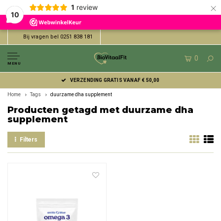
×
1
review
10
Bij vragen bel 0251 838 181
0
MENU
VERZENDING GRATIS VANAF € 50,00
Home
Tags
duurzame dha supplement
Producten getagd met duurzame dha
supplement
Filters