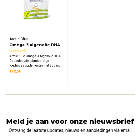
Arctic Blue
Omega-3 algenolie DHA
Capsules
Arctic Blue Omega-3 Algenolie DHA
Capsules zijn plantaardige
voedingssupplementen met 250 mg
DHA per capsule uit duurzaam
€12,50
gekweekte microalgen. Deze vegan
capsules zijn vrij van visgeur en
oceaanverontreinigingen, ideaal voor
vegetariërs en veganisten.
Meld je aan voor onze nieuwsbrief
Ontvang de laatste updates, nieuws en aanbiedingen via email