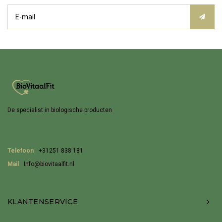
De specialist in biologische producten
Telefoon
+31251 838 181
Mail
Info@biovitaalfit.nl
KLANTENSERVICE