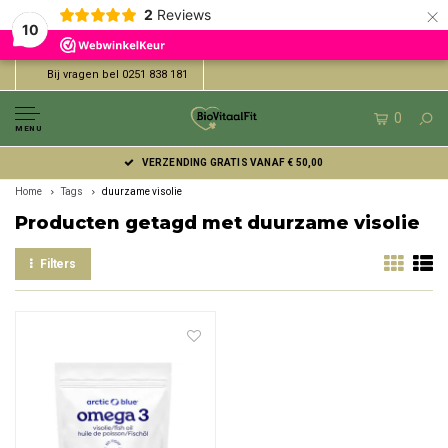
×
2
Reviews
10
Bij vragen bel 0251 838 181
0
MENU
VERZENDING GRATIS VANAF € 50,00
Home
Tags
duurzame visolie
Producten getagd met duurzame visolie
Filters