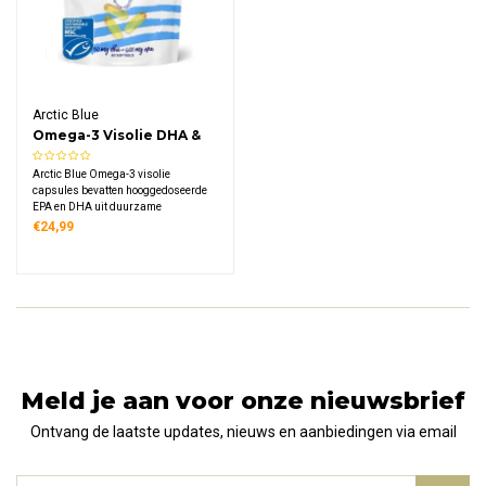
Arctic Blue
Omega-3 Visolie DHA &
EPA Capsules
Arctic Blue Omega-3 visolie
capsules bevatten hooggedoseerde
EPA en DHA uit duurzame
Alaskaanse wilde vis. Deze MSC-
€24,99
gecertificeerde capsules met 400mg
EPA en 250mg DHA ondersteunen de
normale hartfunctie en
hersenfunctie.
Meld je aan voor onze nieuwsbrief
Ontvang de laatste updates, nieuws en aanbiedingen via email