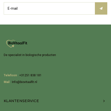
De specialist in biologische producten
Telefoon
+31251 838 181
Mail
Info@biovitaalfit.nl
KLANTENSERVICE