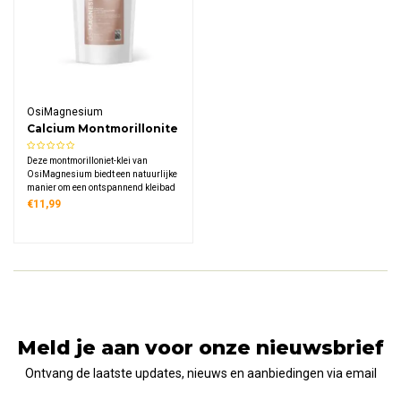
OsiMagnesium
Calcium Montmorillonite
Clay Bath
Deze montmorilloniet-klei van
OsiMagnesium biedt een natuurlijke
manier om een ontspannend kleibad
te nemen of een verzorgend masker
€11,99
aan te brengen. De klei is rijk aan
mineralen zoals calcium,
magnesium en silicium en wordt al
eeuwenlang gewaardeerd.
Meld je aan voor onze nieuwsbrief
Ontvang de laatste updates, nieuws en aanbiedingen via email